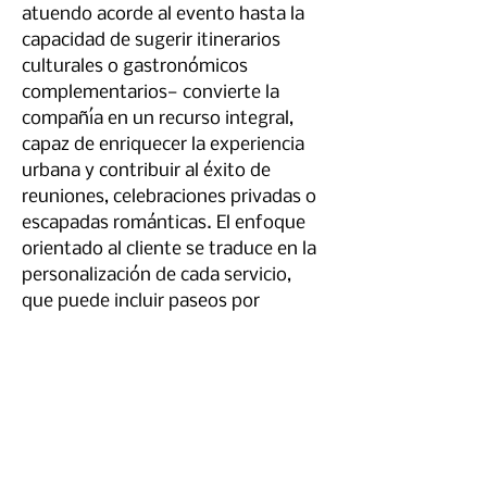
atuendo acorde al evento hasta la 
capacidad de sugerir itinerarios 
culturales o gastronómicos 
complementarios— convierte la 
compañía en un recurso integral, 
capaz de enriquecer la experiencia 
urbana y contribuir al éxito de 
reuniones, celebraciones privadas o 
escapadas románticas. El enfoque 
orientado al cliente se traduce en la 
personalización de cada servicio, 
que puede incluir paseos por 
lugares emblemáticos de Madrid, 
acceso a locales emblemáticos o la 
organización de sorpresas 
cuidadosamente planificadas, 
siempre cumpliendo con los marcos 
legales y éticos que rigen la 
prestación de estas actividades. La 