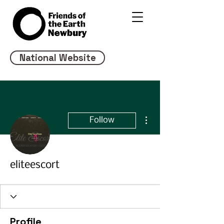
National Website
More actions
Follow
eliteescort
Profile